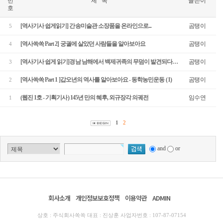
번
제 목
글쓴이
호
[역사기사 쉽게읽기] 간송미술관 소장품을 온라인으로...
곰탱이
5
[역사쏙쏙 Part 2] 궁궐에 살았던 사람들을 알아보아요
곰탱이
4
[역사기사 쉽게 읽기]경남 남해에서 백제귀족의 무덤이 발견되다…
곰탱이
3
[역사쏙쏙 Part 1 ]갑오년의 역사를 알아보아요 - 동학농민운동
(1)
곰탱이
2
(웹진 1호 - 기획기사) 145년 만의 혜후, 외규장각 의궤전
임수연
1
1
2
and
or
회사소개
개인정보보호정책
이용약관
ADMIN
상호 : 주식회사쏙쏙 대표 : 진상훈 사업자번호 : 107-87-07154