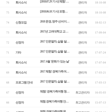
[2018.07.29 기사] 체험! 경북 안동 가족여행단…"떠나자 안동으…
회사소식
관리자
76
18-10-08
[2018.06.18 기사] 포항시, 수도권 가족원 60여명 대상 가족여행…
회사소식
관리자
75
18-10-08
2018 문경, 영주 선비이야기 테마열차 여행 모집 공고
신청모집
관리자
74
18-02-13
2017년 고려대학교 교육문제연구소와 MOU 체결
회사소식
관리자
73
17-09-04
2017 인문열차, 삶을 달리다 - 9월(제6회차) 탐방자 선정
선정자
관리자
72
17-09-01
2017 인문열차, 삶을 달리다 - 7월 사전강연 및 8월 현장탐방 관…
기타
관리자
71
17-07-24
2017. 6월 '문화가 있는 날'
회사소식
관리자
70
17-07-04
2017 체험! 경북가족여행 공지
회사소식
관리자
69
17-03-21
2017 인문열차, 삶을 달리다 - 제2회차 탐방 신청 안내
프로그램 안내
관리자
68
17-03-13
체험! 경북가족여행 청송 1차 선정자 공지
선정자
최고관리자
67
16-05-03
체험 경북가족여행 안동 2차 선정자 공지
선정자
최고관리자
66
15-07-13
체험 경북가족여행 문경 1차 선정자 공지