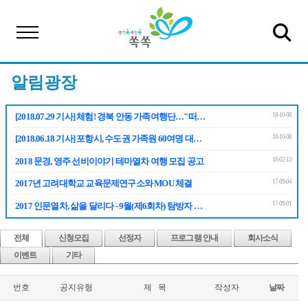
알림광장
18-10-08
[2018.07.29 기사] 체험! 경북 안동 가족여행단…"떠…
18-10-08
[2018.06.18 기사] 포항시, 수도권 가족원 60여명 대…
18-02-13
2018 문경, 영주 선비이야기 테마열차 여행 모집 공고
17-09-04
2017년 고려대학교 교육문제연구소와 MOU 체결
17-09-01
2017 인문열차, 삶을 달리다 - 9월(제6회차) 탐방자 …
전체
신청모집
선정자
프로그램 안내
회사소식
이벤트
기타
번호
공지유형
제 목
작성자
날짜