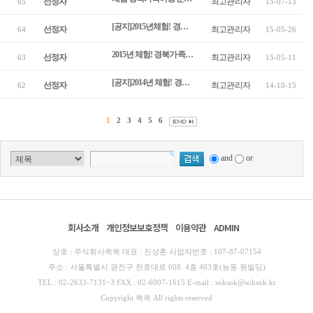
선정자
최고관리자
65
15-07-13
[공지]2015년체험! 경북가족여행 문경 1차 선정자 공지
선정자
최고관리자
64
15-05-26
2015년 체험! 경북가족여행 안동 05월 선정자 공지
선정자
최고관리자
63
15-05-11
[공지]2014년 체험! 경북가족여행 경주 11월 선정자 공지
선정자
최고관리자
62
14-10-15
1
2
3
4
5
6
and
or
회사소개
개인정보보호정책
이용약관
ADMIN
상호 : 주식회사쏙쏙 대표 : 진상훈 사업자번호 : 107-87-07154
주소 : 서울특별시 광진구 천호대로 608. 4층 403호(능동 원빌딩)
TEL : 02-2633-7131~3 FAX : 02-6007-1615 E-mail : soksok@soksok.kr
Copyright 쏙쏙 All rights reserved