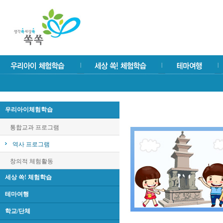
우리아이체험학습
통합교과 프로그램
역사 프로그램
창의적 체험활동
세상 쏙! 체험학습
테마여행
학교/단체