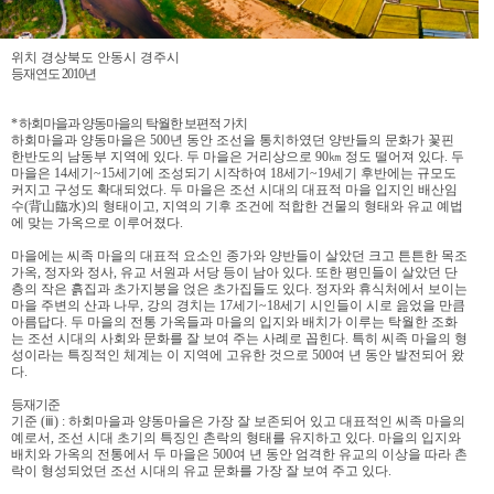
위치 경상북도 안동시 경주시
등재연도 2010년
* 하회마을과 양동마을의 탁월한 보편적 가치
하회마을과 양동마을은 500년 동안 조선을 통치하였던 양반들의 문화가 꽃핀
한반도의 남동부 지역에 있다. 두 마을은 거리상으로 90㎞ 정도 떨어져 있다. 두
마을은 14세기~15세기에 조성되기 시작하여 18세기~19세기 후반에는 규모도
커지고 구성도 확대되었다. 두 마을은 조선 시대의 대표적 마을 입지인 배산임
수(背山臨水)의 형태이고, 지역의 기후 조건에 적합한 건물의 형태와 유교 예법
에 맞는 가옥으로 이루어졌다.
마을에는 씨족 마을의 대표적 요소인 종가와 양반들이 살았던 크고 튼튼한 목조
가옥, 정자와 정사, 유교 서원과 서당 등이 남아 있다. 또한 평민들이 살았던 단
층의 작은 흙집과 초가지붕을 얹은 초가집들도 있다. 정자와 휴식처에서 보이는
마을 주변의 산과 나무, 강의 경치는 17세기~18세기 시인들이 시로 읊었을 만큼
아름답다. 두 마을의 전통 가옥들과 마을의 입지와 배치가 이루는 탁월한 조화
는 조선 시대의 사회와 문화를 잘 보여 주는 사례로 꼽힌다. 특히 씨족 마을의 형
성이라는 특징적인 체계는 이 지역에 고유한 것으로 500여 년 동안 발전되어 왔
다.
등재기준
기준 (ⅲ) : 하회마을과 양동마을은 가장 잘 보존되어 있고 대표적인 씨족 마을의
예로서, 조선 시대 초기의 특징인 촌락의 형태를 유지하고 있다. 마을의 입지와
배치와 가옥의 전통에서 두 마을은 500여 년 동안 엄격한 유교의 이상을 따라 촌
락이 형성되었던 조선 시대의 유교 문화를 가장 잘 보여 주고 있다.