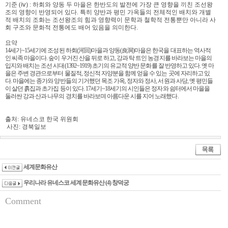
기준 (ⅳ) : 하회와 양동 두 마을은 한반도의 발전에 가장 큰 영향을 끼친 조선왕
조의 영향이 반영되어 있다. 특히 양반과 평민 가옥들의 전체적인 배치와 개별
적 배치의 조화는 조선왕조의 힘과 영향력이 문학과 철학적 전통뿐만 아니라 사
회 구조와 문화적 전통에도 배어 있음을 의미한다.
요약
14세기~15세기에 조성된 하회(河回)마을과 양동(良洞)마을은 한국을 대표하는 역사적
인 씨족 마을이다. 숲이 우거진 산을 뒤로 하고, 강과 탁 트인 농경지를 바라보는 마을의
입지와 배치는 조선 시대(1392~1919) 초기의 유교적 양반 문화를 잘 반영하고 있다. 옛 마
을은 주변 경관으로부터 물질적, 정신적 자양분을 함께 얻을 수 있는 곳에 자리하고 있
다. 마을에는 종가와 양반들의 기거했던 목조 가옥, 정자와 정사, 서원과 사당, 옛 평민들
이 살던 흙집과 초가집 등이 있다. 17세기~18세기의 시인들은 정자와 쉼터에서 마을을
둘러싼 강과 산과 나무의 경치를 바라보며 아름다운 시를 지어 노래했다.
출처: 유네스코 한국 위원회
사진: 경북일보
세계문화유산
우리나라 유네스코 세계문화유산 (4) 창덕궁
Comment