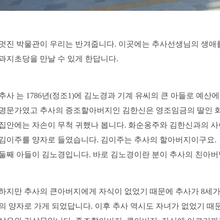
멋진 박물관이 우리는 반겨줍니다. 이곳에는 추사선생님의 생애
과지초당을 만날 수 있게 한답니다.
추사 는 1786년(정조1)에 김노경과 기계 유씨의 큰 아들로 예산
명문가였고 추사의 증조할아버지인 김한신은 영조임금의 딸인 
집안에는 자손이 무척 귀했나 봅니다. 화순옹주와 김한신과의 
김이주를 양자로 들였습니다. 김이주는 추사의 할아버지이구요.
둘째 아들이 김노경입니다. 바로 김노경이란 분이 추사의 친아
하지만 추사의 큰아버지에게 자식이 없었기 때문에 추사가 8세가
의 양자로 가게 되었답니다. 이후 추사 역시도 자녀가 없었기 때