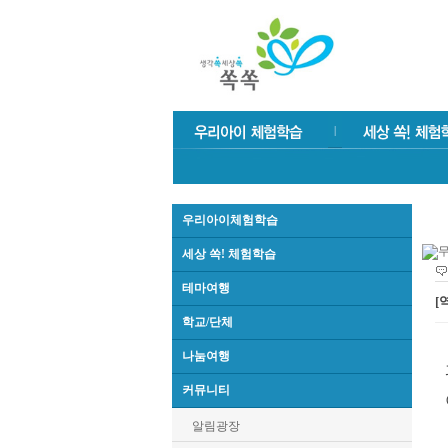
우리아이체험학습
세상 쏙! 체험학습
테마여행
[
학교/단체
나눔여행
커뮤니티
알림광장