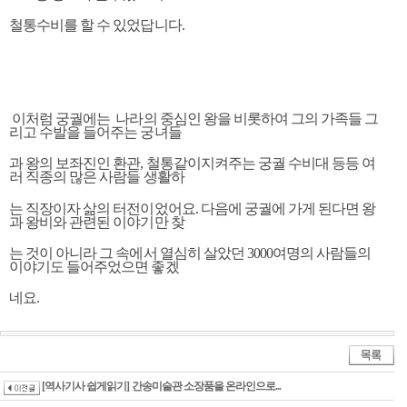
철통수비를 할 수 있었답니다.
이처럼 궁궐에는 나라의 중심
인 왕을 비롯하여 그의 가족들 그
리고 수발을 들어주는 궁녀들
과 왕의 보좌진인 환관, 철통같이
지켜주는 궁궐 수비대 등등 여
러 직종의 많은 사람들 생활하
는 직장이자 삶의 터전이었어요. 다음에 궁
궐
에 가게 된다면 왕
과 왕비와 관련된 이야기만 찾
는 것이 아니라 그 속에서 열심히 살았던
3000여명의 사람들의
이야기도 들어주었으면 좋겠
네요.
[역사기사 쉽게읽기] 간송미술관 소장품을 온라인으로...