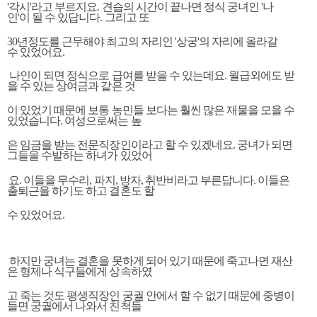
'각시'라고 부르지요. 견습의 시간이 끝나면 정식 궁녀인 '나
인'이 될 수 있답니다. 그리고 또
30년정도를 근무해야 최고의 자리인 '상궁'의 자리에 올라갈
수 있었어요.
나인이 되면 정식으로 급여를 받을 수 있는데요. 월급외에도 받
을 수 있는 상여금과 같은 것
이
있었기 때문에 보통 농민들 보다는 훨씬 많은 재물을 모을 수
있었습니다. 여성으로써는 높
은
임금을 받는 전문직장인이라고 할 수 있겠네요. 궁녀가 되면
그들을 수발하는 하녀가 있었어
요.
이들을 무수리, 파지, 방자, 취반비라고 부른답니다. 이들은
출퇴근을 하기도 하고 결혼도 할
수 있었어요.
하지만 궁녀는 결혼을 못하게 되어 있기 때문에 죽고나면 재산
은 형제나 식구들에게 상속하였
고 죽는 것도 평생직장인 궁궐 안에서 할 수 없기 때문에 중병이
들면 궁궐에서 나와서 친척들