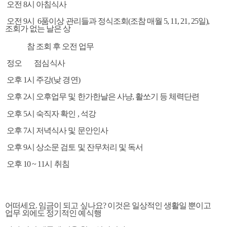
오전 8시 아침식사
오전 9시 6품이상 관리들과 정식조회(조참 매월 5, 11, 21, 25일),
조회가 없는 날은 상
참 조회 후 오전 업무
정오 점심식사
오후 1시 주강(낮 경연)
오후 2시 오후업무 및 한가한날은 사냥, 활쏘기 등 체력단련
오후 5시 숙직자 확인 , 석강
오후 7시 저녁식사 및 문안인사
오후 9시 상소문 검토 및 잔무처리 및 독서
오후 10 ~ 11시 취침
어떠세요. 임금이 되고 싶나요? 이것은 일상적인 생활일 뿐이고
업무 외에도 정기적인 예식행