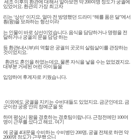
세조 이후의 환관에 대해서 알아보면 약 200여명 정도가 궁궐에
있었어요. 환관의 가장 최고자
리는 ‘상선’ 이지요. 얼마 전 방영했던 드라미 “해를 품은 달”에서
훤(왕)을 보좌하는 형선이라
는 인물이 바로 상선이었습니다. 음식을 담당하거나 명령을 전
달하거나 궁궐의 문을 담당 하는
등 환관(내시부)의 역할은 궁궐의 곳곳의 살림살이를 관장하는
것이었지요.
환관도 혼인을 하였는데요, 물론 자식을 낳을 수는 없었겠지요.
대부분 거세된 어린 아이들을
입양하여 후계자로 키웠습니다.
이외에도 궁궐을 지키는 수비대들도 있었지요. 금군인데요. 금
군이란 궁중 안의 정예군을 뜻
하
며 평상시 왕을 경호하는 경호팀이랍니다. 근정전에만 100여
명이 근무를 섰다고 해요. 여기
에 궁궐 4대문을 수비하는 수비병만 200명, 궁궐 전체로 하면 약
2000명 정
도가 근무했으니