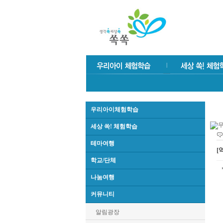
우리아이체험학습
세상 쏙! 체험학습
테마여행
[
학교/단체
나눔여행
커뮤니티
알림광장