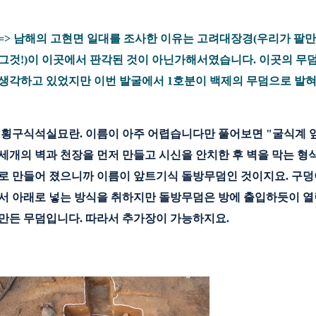
=> 남해의 고현면 일대를 조사한 이유는 고려대장경(우리가 팔
그
것!)이 이곳에서 판각된 것이 아닌가해서였습니다. 이곳의 무
생각하고
있었지만 이번 발굴에서 1호분이 백제의 무덤으로 발혀
횡구식석실묘란. 이름이 아주 어렵습니다만 풀어보면 "굴식계 
세
개의 벽과 천장을 먼저 만들고 시신을 안치한 후 벽을 막는 형
로 만들
어 졌으니까 이름이 앞트기식 돌방무덤인 것이지요. 구덩
서 아래로 넣
는 방식을 취하지만 돌방무덤은 방에 출입하듯이 열
만든 무덤입니
다. 따라서 추가장이 가능하지요.