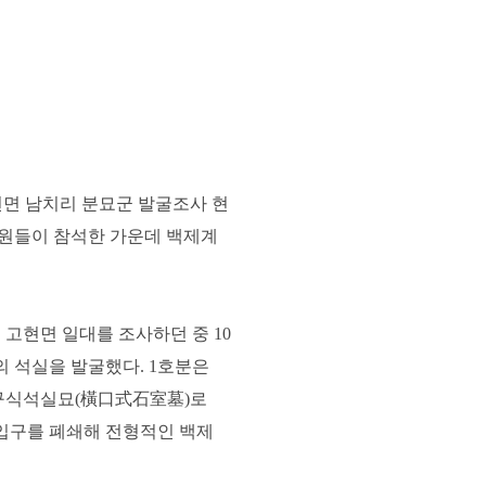
면 남치리 분묘군 발굴조사 현
위원들이 참석한 가운데 백제계
고현면 일대를 조사하던 중 10
의 석실을 발굴했다. 1호분은
횡구식석실묘(橫口式石室墓)로
 입구를 폐쇄해 전형적인 백제