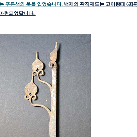
는 푸른색의 옷을 입었습니다.
백제의 관직제도는 고이왕때 6좌평
마련되었답니다.