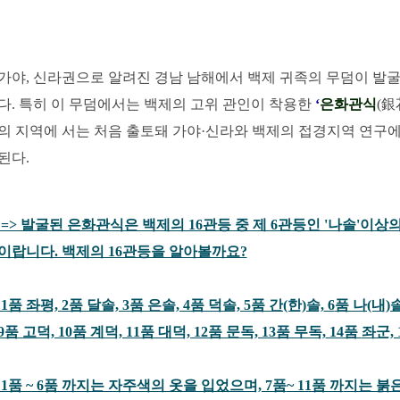
가야, 신라권으로 알려진 경남 남해에서 백제 귀족의 무덤이 발
다. 특히 이 무덤에서는 백제의 고위 관인이 착용한
‘
은화관식
(銀
의 지역에 서는 처음 출토돼 가야·신라와 백제의 접경지역 연구에
된다.
=> 발굴된 은화관식은 백제의 16관등 중 제 6관등인 '나솔'이상
이랍
니다. 백제의 16관등을 알아볼까요?
1품 좌평, 2품 달솔, 3품 은솔, 4품 덕솔, 5품 간(한)솔,
6
품 나(내)솔
9품 고덕, 10품 계덕, 11품 대덕, 12품 문독, 13품 무독,
14품
좌군, 
1품 ~ 6품 까지는 자주색의 옷을 입었으며, 7품
~ 11품 까
지는 붉은