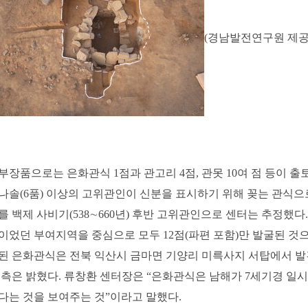
(경남발전연구원 제공
부장품으로는 은화관식 1점과 관고리 4점, 관못 10여 점 등이 
나솔(6품) 이상의 고위관인이 신분을 표시하기 위해 꽂는 관식으
를 백제 사비기(538∼660년) 후반 고위관인으로 센터는 추정했
이었던 부여지역을 중심으로 모두 12점(파편 포함)만 발굴된 것
된 은화관식은 전북 익산시 금마면 기양리 미륵사지 서탑에서 발
측은 밝혔다. 류창환 센터장은 “은화관식은 남해가 7세기경 일
다는 것을 보여주는 것”이라고 말했다.