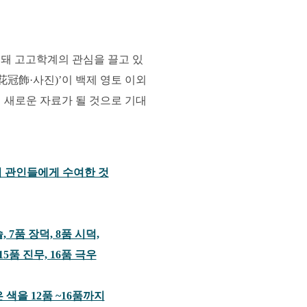
굴돼 고고학계의 관심을 끌고 있
花冠飾·사진)’이 백제 영토 이외
 새로운 자료가 될 것으로 기대
의 관인들에게 수여한 것
, 7품 장덕, 8품 시덕,
15품 진무, 16품 극우
 색을 12품 ~16품까지