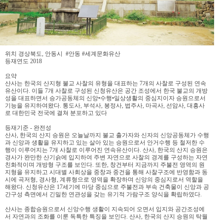
위치 경상북도, 안동시 #안동 #세계문화유산
등재연도 2018
요약
산사는 한국의 산지형 불교 사찰의 유형을 대표하는 7개의 사찰로 구성된 연속
유산이다. 이들 7개 사찰로 구성된 신청유산은 공간 조성에서 한국 불교의 개방
성을 대표하면서 승가공동체의 신앙•수행•일상생활의 중심지이자 승원으로서
기능을 유지하여왔다. 통도사, 부석사, 봉정사, 법주사, 마곡사, 선암사, 대흥사
로 대한민국 전국에 결쳐 분포하고 있다
등재기준 - 완전성
산사, 한국의 산지 승원은 오늘날까지 불교 출가자와 신자의 신앙공동체가 수행
과 신앙과 생활을 유지하고 있는 살아 있는 승원으로서 안거수행 등 철저한 수
행이 이루어지는 7개 사찰로 이루어진 연속유산이다. 산사, 한국의 산지 승원은
경사가 완만한 산기슭에 입지하여 주변 자연으로 사찰의 경계를 구성하는 자연
친화적이며 개방형 구조를 보인다. 또한, 창건부터 지금까지 주불전 영역의 원
지형을 유지하고 시대별 사회상을 중창과 중건을 통해 사찰구조에 반영함과 동
시에 곡저형, 경사형, 계류형으로 영역을 확장하며 신앙의 중심지로서 역할을
해왔다. 신청유산은 17세기에 마당 중심으로 주불전과 부속 건축물이 신앙과 공
간구성 측면에서 긴밀한 연관성을 갖는 유기적 가람구조 양식을 확립하였다.
산사는 종합승원으로서 신앙수행 생활이 지속되어 오면서 입지와 공간조성에
서 자연과의 조화를 이룬 독특한 특징을 보인다. 산사, 한국의 산지 승원의 탁월