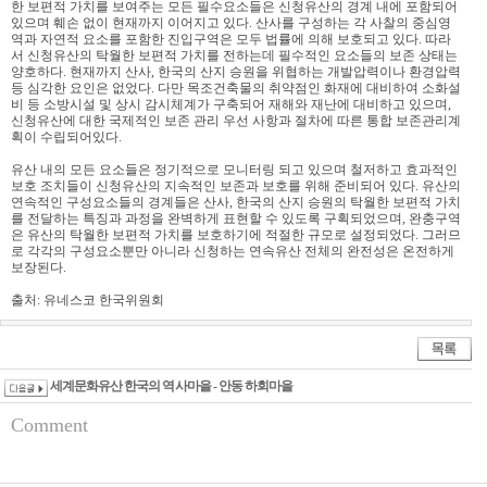
한 보편적 가치를 보여주는 모든 필수요소들은 신청유산의 경계 내에 포함되어
있으며 훼손 없이 현재까지 이어지고 있다. 산사를 구성하는 각 사찰의 중심영
역과 자연적 요소를 포함한 진입구역은 모두 법률에 의해 보호되고 있다. 따라
서 신청유산의 탁월한 보편적 가치를 전하는데 필수적인 요소들의 보존 상태는
양호하다. 현재까지 산사, 한국의 산지 승원을 위협하는 개발압력이나 환경압력
등 심각한 요인은 없었다. 다만 목조건축물의 취약점인 화재에 대비하여 소화설
비 등 소방시설 및 상시 감시체계가 구축되어 재해와 재난에 대비하고 있으며,
신청유산에 대한 국제적인 보존 관리 우선 사항과 절차에 따른 통합 보존관리계
획이 수립되어있다.
유산 내의 모든 요소들은 정기적으로 모니터링 되고 있으며 철저하고 효과적인
보호 조치들이 신청유산의 지속적인 보존과 보호를 위해 준비되어 있다. 유산의
연속적인 구성요소들의 경계들은 산사, 한국의 산지 승원의 탁월한 보편적 가치
를 전달하는 특징과 과정을 완벽하게 표현할 수 있도록 구획되었으며, 완충구역
은 유산의 탁월한 보편적 가치를 보호하기에 적절한 규모로 설정되었다. 그러므
로 각각의 구성요소뿐만 아니라 신청하는 연속유산 전체의 완전성은 온전하게
보장된다.
출처: 유네스코 한국위원회
세계문화유산 한국의 역사마을 - 안동 하회마을
Comment