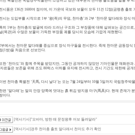
이번 특별전은 국립경주박물관이 소장하고 있는 대부분의 천마총 출토품을 발굴 후 41
전시품은 136건 1600여 점이며, 이 가운데 국보와 보물이 모두 11건 12점(금령총 출토
전시는 도입부를 시작으로 1부 ‘왕(족)의 무덤, 천마총’과 2부 ‘천마문 말다래와 장식 
특히 1부는 천마총의 발굴에 따라 드러난 구조와 그 부장품에 대해 살펴보는 공간으로
널(목관)과 수많은 보물이 가득한 부장품 궤를 당시의 모습에 가깝게 재현했다.
2부에서는 천마문 말다래를 중심으로 장식 마구들을 전시한다. 죽제 천마문 금동장식 
점(1쌍)을 처음으로 선보인다.
또한 ‘천마도’와 함께 주목을 받았지만, 그동안 공개하지 않았던 기마인물문 채화판과 
자료들은 보존을 위해 조도 80럭스 이하를 유지해 전시하고, 전시 기간도 제한해 공개
이번 천마총 특별전 ‘天馬, 다시 날다’는 오는 7월 24일부터 10월 5일까지 국립청주
한편 ‘말다래’는 말의 안장 양쪽에 덧대는 흙 튀김 방지용 마구(馬具)다. 현재 존재가 분
쌍이다.
[역사기사]"오바마, 방한 때 문정왕후 어보 돌려달라"
[역사기사]경주 천마총 출토 말다래서 천마도 추가 확인