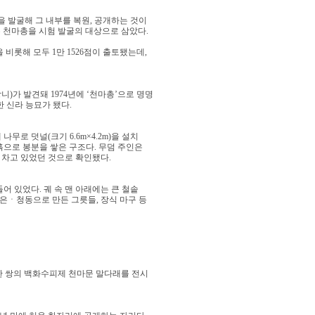
 발굴해 그 내부를 복원, 공개하는 것이
은 천마총을 시험 발굴의 대상으로 삼았다.
비롯해 모두 1만 1526점이 출토됐는데,
)가 발견돼 1974년에 ‘천마총’으로 명명
한 신라 능묘가 됐다.
나무로 덧널(크기 6.6m×4.2m)을 설치
고 흙으로 봉분을 쌓은 구조다. 무덤 주인은
차고 있었던 것으로 확인됐다.
들어 있었다. 궤 속 맨 아래에는 큰 철솥
ㆍ은ㆍ청동으로 만든 그릇들, 장식 마구 등
 한 쌍의 백화수피제 천마문 말다래를 전시