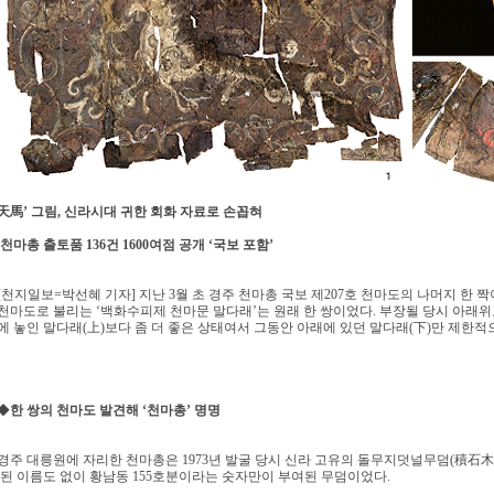
天馬’ 그림, 신라시대 귀한 회화 자료로 손꼽혀
천마총 출토품 136건 1600여점 공개 ‘국보 포함’
[천지일보=박선혜 기자] 지난 3월 초 경주 천마총 국보 제207호 천마도의 나머지 한 짝
천마도로 불리는 ‘백화수피제 천마문 말다래’는 원래 한 쌍이었다. 부장될 당시 아래위로
에 놓인 말다래(上)보다 좀 더 좋은 상태여서 그동안 아래에 있던 말다래(下)만 제한적
◆
한 쌍의 천마도 발견해 ‘천마총’ 명명
경주 대릉원에 자리한 천마총은 1973년 발굴 당시 신라 고유의 돌무지덧널무덤(積石木
된 이름도 없이 황남동 155호분이라는 숫자만이 부여된 무덤이었다.