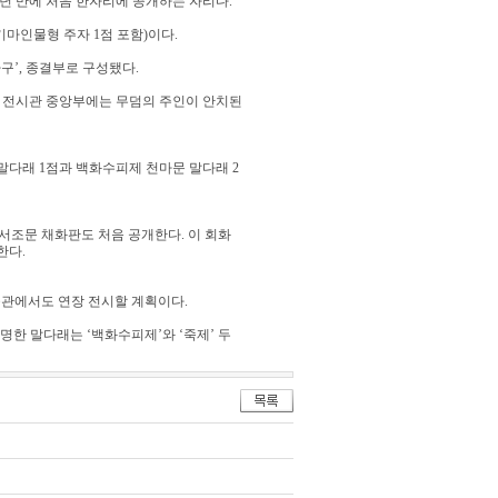
년 만에 처음 한자리에 공개하는 자리다.
 기마인물형 주자 1점 포함)이다.
마구’, 종결부로 구성됐다.
, 전시관 중앙부에는 무덤의 주인이 안치된
말다래 1점과 백화수피제 천마문 말다래 2
서조문 채화판도 처음 공개한다. 이 회화
한다.
박물관에서도 연장 전시할 계획이다.
명한 말다래는 ‘백화수피제’와 ‘죽제’ 두