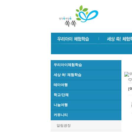
우리아이체험학습
세상 쏙! 체험학습
테마여행
[
학교/단체
나눔여행
커뮤니티
알림광장