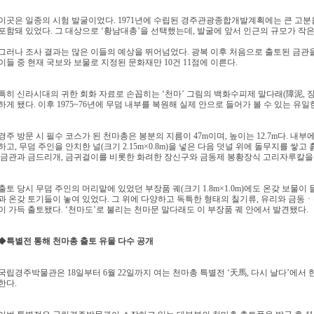
이곳은 일종의 시험 발굴이었다. 1971년에 수립된 경주관광종합개발계획에는 큰 고분을
포함돼 있었다. 그 대상으로 ‘황남대총’을 선택했는데, 발굴에 앞서 인근의 규모가 작
그러나 조사 결과는 많은 이들의 예상을 뛰어넘었다. 광복 이후 처음으로 출토된 금관을 
이들 중 현재 국보와 보물로 지정된 문화재만 10건 11점에 이른다.
특히 신라시대의 귀한 회화 자료로 손꼽히는 ‘천마’ 그림의 백화수피제 말다래(障泥, 장니
하게 됐다. 이후 1975~76년에 무덤 내부를 복원해 실제 안으로 들어가 볼 수 있는 유일
경주 방문 시 필수 코스가 된 천마총은 봉분의 지름이 47m이며, 높이는 12.7m다. 내부에 
하고, 무덤 주인을 안치한 널(크기 2.15m×0.8m)을 넣은 다음 덧널 위에 돌무지를 쌓
금관과 금드리개, 금귀걸이를 비롯한 화려한 장신구와 금동제 봉황장식 고리자루칼을 
출토 당시 무덤 주인의 머리맡에 있었던 부장품 궤(크기 1.8m×1.0m)에도 온갖 보물이 
과 온갖 토기들이 놓여 있었다. 그 위에 다양하고 독특한 형태의 칠기류, 유리와 금동
이 가득 출토됐다. ‘천마도’로 불리는 천마문 말다래도 이 부장품 궤 안에서 발견됐다.
◆
특별전 통해 천마총 출토 유물 다수 공개
국립경주박물관은 18일부터 6월 22일까지 여는 천마총 특별전 ‘天馬, 다시 날다’에서
한다.